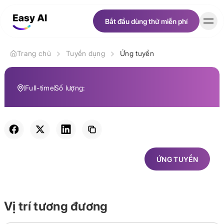
Bắt đầu dùng thử miễn phí
Bắt đầu dùng thử miễn phí
Trang chủ
Tuyển dụng
Ứng tuyển
Khách hàng
Full-time
Số lượng:
Bảng giá
Tài nguyên
Tuyển dụng
ỨNG TUYỂN
ỨNG TUYỂN
Về chúng tôi
Vị trí tương đương
Tiếng Việt