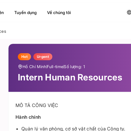
ên
Tuyển dụng
Về chúng tôi
ces
Hot
Urgent
Hồ Chí Minh
Full-time
Số lượng: 1
Intern Human Resources
MÔ TẢ CÔNG VIỆC
Hành chính
Quản lý văn phòng, cơ sở vật chất của Công ty.