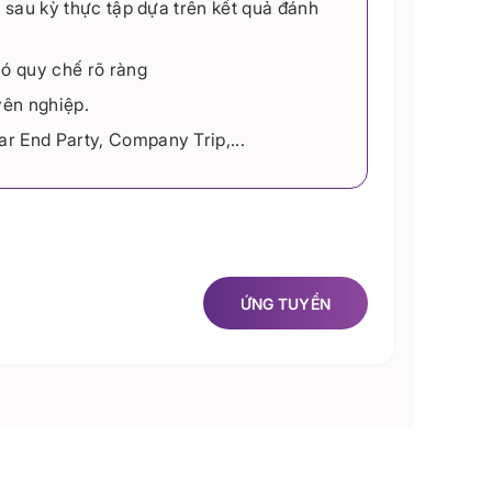
c sau kỳ thực tập dựa trên kết quả đánh
có quy chế rõ ràng
yên nghiệp.
r End Party, Company Trip,...
ỨNG TUYỂN
ỨNG TUYỂN