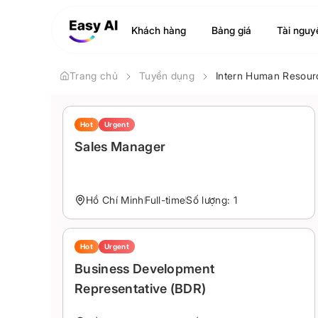
Khách hàng
Bảng giá
Tài nguy
Trang chủ
Tuyển dụng
Intern Human Resour
Hot
Urgent
Sales Manager
Hồ Chí Minh
Full-time
Số lượng: 1
Hot
Urgent
Business Development
Representative (BDR)