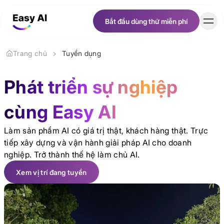
Bắt đầu dùng thử miễn phí
Bắt đầu dùng thử miễn phí
Trang chủ
Tuyển dụng
Khách hàng
Phát triển sự nghiệp
Bảng giá
cùng Easy AI
Tài nguyên
Làm sản phẩm AI có giá trị thật, khách hàng thật. Trực
tiếp xây dựng và vận hành giải pháp AI cho doanh
nghiệp. Trở thành thế hệ làm chủ AI.
Tuyển dụng
Xem vị trí đang tuyển
Xem vị trí đang tuyển
Về chúng tôi
Tiếng Việt