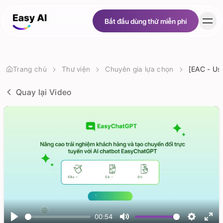
Bắt đầu dùng thử miễn phí
Bắt đầu dùng thử miễn phí
Khách hàng
Trang chủ
Thư viện
Chuyên gia lựa chọn
[EAC - Us
Quay lại Video
Bảng giá
Tài nguyên
Tuyển dụng
Về chúng tôi
00:54
Tiếng Việt