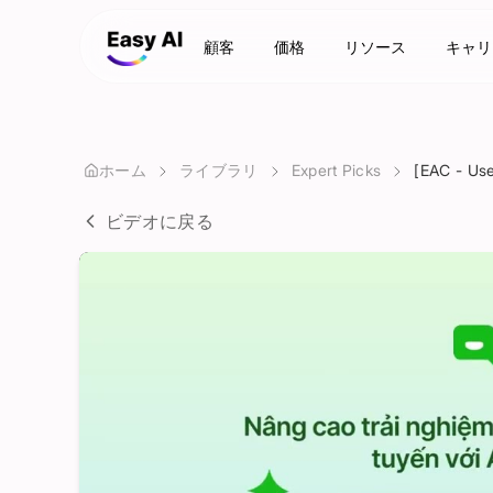
顧客
価格
リソース
キャリ
ホーム
ライブラリ
Expert Picks
[EAC - Use
ビデオに戻る