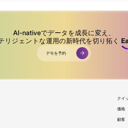
AI-native
でデータを成長に変え、
テリジェントな運用の新時代を切り拓く
Ea
デモを予約
クイ
価格
顧客