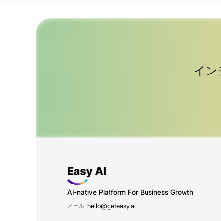
イン
AI-native Platform For Business Growth
hello@geteasy.ai
メール