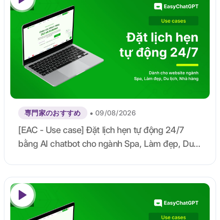
•
専門家のおすすめ
09/08/2026
[EAC - Use case] Đặt lịch hẹn tự động 24/7
bằng AI chatbot cho ngành Spa, Làm đẹp, Du
lịch, Nhà hàng