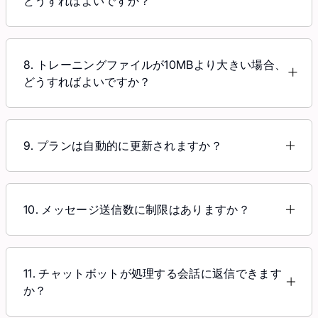
どうすればよいですか？
合があります。
各チャットボットには固有のウェブサイトアドレス
が割り当てられています。提供される埋め込みコー
ドを使用してウェブサイトにチャットボットを埋め
8. トレーニングファイルが10MBより大きい場合、
込むか、ウェブサイトからチャットボットに直接リ
どうすればよいですか？
ンクすることができます。
ファイルが10MBを超える場合は、正しいサイズの
複数のファイルに分割してください。Easy AIで
は、複数のデータファイルを同時にシステムにアッ
9. プランは自動的に更新されますか？
プロードできます。EACトレーニングデータソース
プランに登録すると、Easy AIはお支払い情報を保
についての詳細はこちらをご覧ください。
存し、サイクルの終わりに自動的に更新します（ク
レジットカードに十分な残高がある場合）。プラン
10. メッセージ送信数に制限はありますか？
の期限が切れる前にメール通知も送信されますが、
はい、各プランの内容によって異なりますので、メ
いつでもプランをキャンセルすることができます。
ッセージ制限に関する詳細は各プランの内容をご覧
ください。制限に達した場合は、追加のメッセージ
11. チャットボットが処理する会話に返信できます
を購入することもできます。
か？