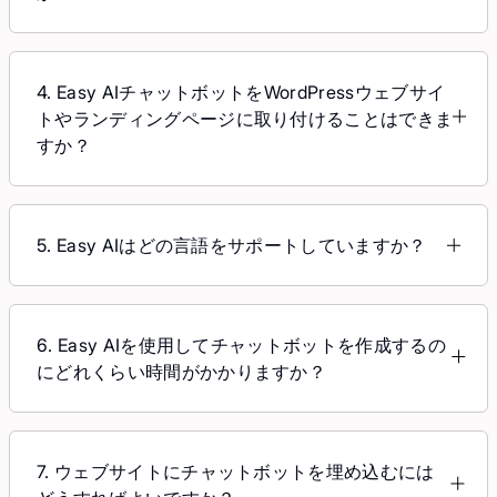
ルが提供されます。）
Easy AIは複雑なフロー設定やプログラミングの要
件を必要としないので、コーディングを知らなくて
も利用できます。ウェブサイトのURL、トレーニン
4. Easy AIチャットボットをWordPressウェブサイ
グドキュメントファイル、またはYouTubeのURLを
トやランディングページに取り付けることはできま
入力するだけで、EACがデータを学習し、その後、
すか？
ブランドのスタイルに応じてインターフェースを構
Easy AIは、WordPress、Wix、Shopify、Jamstack
成します。
などのさまざまなプラットフォームのほとんどの種
類のウェブサイト、eコマースウェブサイト、ラン
5. Easy AIはどの言語をサポートしていますか？
ディングページに埋め込むことができます。
Easy AIは現在、100以上の言語をサポートしてお
り、ベトナム語、英語、中国語（簡体字）など、い
くつかの人気のある言語に堪能です。
6. Easy AIを使用してチャットボットを作成するの
にどれくらい時間がかかりますか？
ウェブサイトのURLとトレーニングドキュメントを
入力すると、たった5分で独自のチャットボットが
作成されます。ただし、トレーニングドキュメント
7. ウェブサイトにチャットボットを埋め込むには
のボリュームによっては、時間がわずかに異なる場