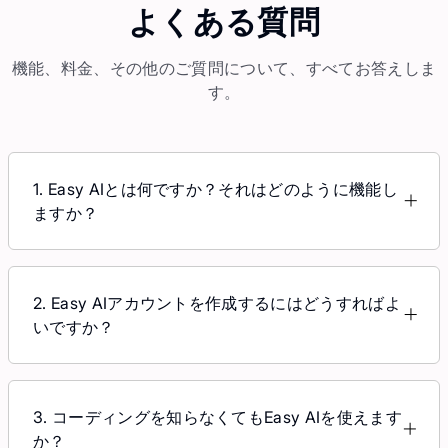
よくある
質問
機能、料金、その他のご質問について、すべてお答えしま
す。
1. Easy AIとは何ですか？それはどのように機能し
ますか？
Easy AIは、ビジネスが数分で簡単に作成できるス
マートなAIチャットボットです。ビジネスが必要な
のは、ウェブサイトのURL、トレーニングドキュメ
2. Easy AIアカウントを作成するにはどうすればよ
ントファイル、またはYouTubeのURLだけです。
いですか？
EACはこれらのデータを学習し、それをビジネス固
Easy AIを利用するには、https://geteasy.ai/にアク
有のチャットボットに変換します。
セスし、プランページの「無料トライアルを開始」
ボタンをクリックします。（スタンダードプランと
3. コーディングを知らなくてもEasy AIを使えます
ビジネスプランでは、顧客に7日間の無料トライア
か？